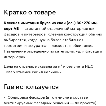
с контролируемой влажностью
14–18%. Формат 30×270 мм
Кратко о товаре
хорошо работает в проектах, где
важна ровная геометрия и
«цельная» широкая плоскость.
Клееная имитация бруса из хвои (ель) 30×270 мм,
сорт АВ
— строганный отделочный материал для
Товар в наличии. Цена на
странице указана за м² и без
фасадов и интерьеров. Клееная конструкция обычно
учета НДС — удобно для
выбирается, когда нужна более стабильная
быстрого сравнения и сметы.
геометрия и аккуратная плоскость в облицовке.
Размер:
30×270 мм
Назначение определено по категории: «для фасада и
Порода:
ель (хвоя)
интерьера».
Сортировка:
АВ
Цена на странице указана за м² и без учета НДС.
Обработка:
строганная
Товар отмечен как «в наличии».
Влажность:
14–18%
Артикул:
1000412
Где используется
Облицовка фасадов (в том числе в составе
вентилируемых фасадных решений — по проекту).