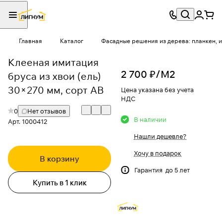
Главная
Каталог
Фасадные решения из дерева: планкен, и
Клееная имитация
2 700 ₽/
М2
бруса из хвои (ель)
30×270 мм, сорт АВ
Цена указана без учета
НДС
0
Нет отзывов
В наличии
Арт.
1000412
Нашли дешевле?
Хочу в подарок
В корзину
Гарантия до 5 лет
Купить в 1 клик