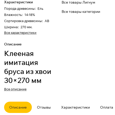
Характеристики
Все товары Лигнум
Порода древесины
:
Ель
Все товары категории
Влажность
:
14-18%
Сортировка древесины
:
АВ
Ширина
:
270 мм.
Все характеристики
Описание
Клееная
имитация
бруса из хвои
30×270 мм
(сорт АВ)
Все описание
Материал для аккуратной
облицовки фасада и интерьера:
Описание
Отзывы
Характеристики
Оплата
клееная имитация бруса из хвои
(по карточке — ель), строганная,