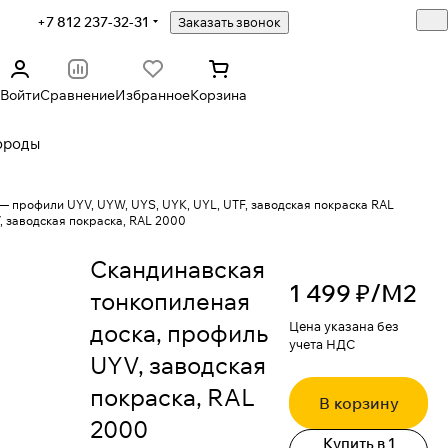
+7 812 237-32-31
Заказать звонок
Войти
Сравнение
Избранное
Корзина
ороды
— профили UYV, UYW, UYS, UYK, UYL, UTF, заводская покраска RAL
, заводская покраска, RAL 2000
Скандинавская
1 499 ₽/
М2
тонкопиленая
доска, профиль
Цена указана без
учета НДС
UYV, заводская
покраска, RAL
В корзину
2000
Купить в 1