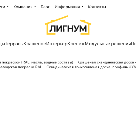
уги
Компания
Блог
Информация
Контакты
ды
Террасы
Крашеное
Интерьер
Крепеж
Модульные решения
П
 покраской (RAL, масла, водные составы)
Крашеная скандинавская доска 
заводская покраска RAL
Скандинавская тонкопиленая доска, профиль UYV