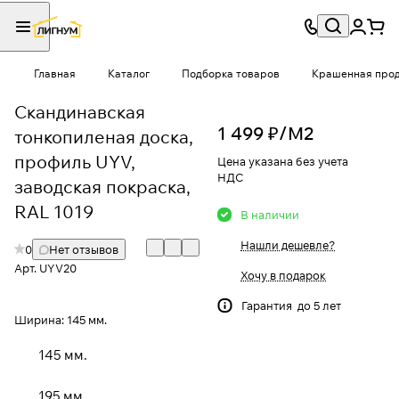
Главная
Каталог
Подборка товаров
Крашенная проду
Скандинавская
1 499 ₽/
М2
тонкопиленая доска,
профиль UYV,
Цена указана без учета
НДС
заводская покраска,
RAL 1019
В наличии
Нашли дешевле?
0
Нет отзывов
Арт.
UYV20
Хочу в подарок
Гарантия до 5 лет
Ширина:
145 мм.
145 мм.
195 мм.