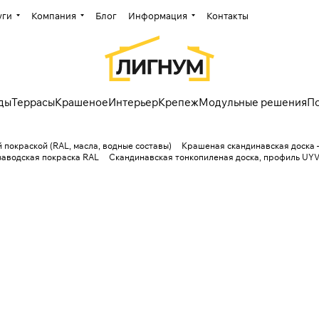
уги
Компания
Блог
Информация
Контакты
ды
Террасы
Крашеное
Интерьер
Крепеж
Модульные решения
П
 покраской (RAL, масла, водные составы)
Крашеная скандинавская доска 
заводская покраска RAL
Скандинавская тонкопиленая доска, профиль UYV,