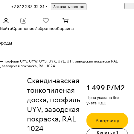
+7 812 237-32-31
Заказать звонок
Войти
Сравнение
Избранное
Корзина
ороды
— профили UYV, UYW, UYS, UYK, UYL, UTF, заводская покраска RAL
 заводская покраска, RAL 1024
Скандинавская
1 499 ₽/
М2
тонкопиленая
доска, профиль
Цена указана без
учета НДС
UYV, заводская
покраска, RAL
В корзину
1024
Купить в 1