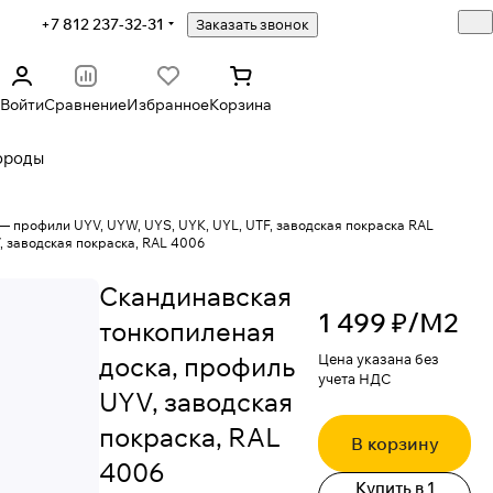
+7 812 237-32-31
Заказать звонок
Войти
Сравнение
Избранное
Корзина
ороды
— профили UYV, UYW, UYS, UYK, UYL, UTF, заводская покраска RAL
, заводская покраска, RAL 4006
Скандинавская
1 499 ₽/
М2
тонкопиленая
доска, профиль
Цена указана без
учета НДС
UYV, заводская
покраска, RAL
В корзину
4006
Купить в 1