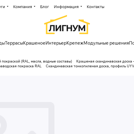
уги
Компания
Блог
Информация
Контакты
ды
Террасы
Крашеное
Интерьер
Крепеж
Модульные решения
П
 покраской (RAL, масла, водные составы)
Крашеная скандинавская доска 
заводская покраска RAL
Скандинавская тонкопиленая доска, профиль UYV