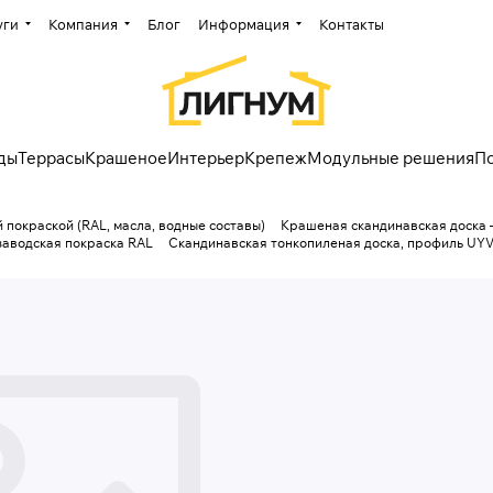
уги
Компания
Блог
Информация
Контакты
ды
Террасы
Крашеное
Интерьер
Крепеж
Модульные решения
П
 покраской (RAL, масла, водные составы)
Крашеная скандинавская доска 
заводская покраска RAL
Скандинавская тонкопиленая доска, профиль UYV,