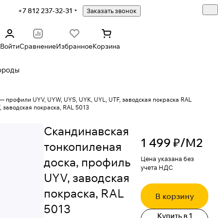
+7 812 237-32-31
Заказать звонок
Войти
Сравнение
Избранное
Корзина
ороды
— профили UYV, UYW, UYS, UYK, UYL, UTF, заводская покраска RAL
 заводская покраска, RAL 5013
Скандинавская
1 499 ₽/
М2
тонкопиленая
доска, профиль
Цена указана без
учета НДС
UYV, заводская
покраска, RAL
В корзину
5013
Купить в 1