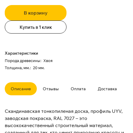
В корзину
Купить в 1 клик
Характеристики
Порода древесины
:
Хвоя
Толщина, мм.
:
20 мм.
Описание
Отзывы
Оплата
Доставка
Скандинавская тонкопиленая доска, профиль UYV,
заводская покраска, RAL 7027 – это
высококачественный строительный материал,
созданный для тех, кто ценит природную красоту и