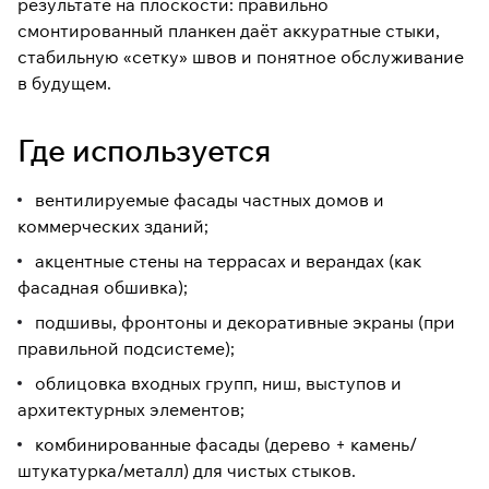
выборе
результате на плоскости: правильно
смонтированный планкен даёт аккуратные стыки,
стабильную «сетку» швов и понятное обслуживание
Размер:
20×120 мм
(толщина ×
ширина).
в будущем.
Длина: доступны варианты в
диапазоне
2000–4000 мм
Где используется
(выбирается в карточке).
Сорт: выбирается в карточке
(доступны варианты
АВ / А /
вентилируемые фасады частных домов и
Прима / Экстра
).
коммерческих зданий;
Для долговечного фасада
акцентные стены на террасах и верандах (как
заранее продумайте подсистему,
вентиляционный зазор и узлы
фасадная обшивка);
примыканий.
подшивы, фронтоны и декоративные экраны (при
Смотрите также:
фасадные
правильной подсистеме);
решения
,
все варианты прямого
планкена
,
крепёж и подсистема
,
облицовка входных групп, ниш, выступов и
покрытия для фасада
.
архитектурных элементов;
комбинированные фасады (дерево + камень/
штукатурка/металл) для чистых стыков.