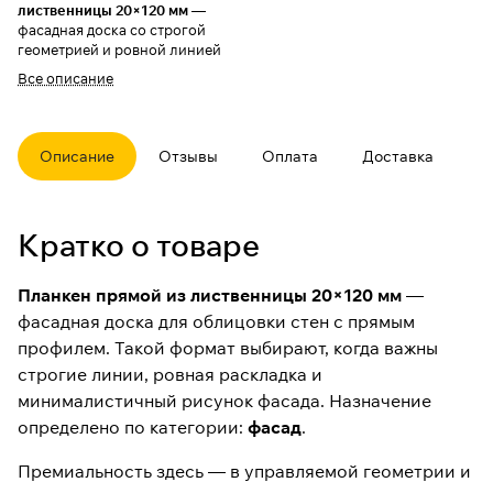
лиственницы 20×120 мм
—
фасадная доска со строгой
геометрией и ровной линией
стыка. Профиль «прямой»
Все описание
хорошо работает в современной
архитектуре: аккуратная
раскладка, чистая графика и
предсказуемый внешний вид
Описание
Отзывы
Оплата
Доставка
после монтажа.
Лиственница ценится за
устойчивость в наружных
Кратко о товаре
работах при условии
правильного конструктивного
решения (вентиляция, зазоры,
Планкен прямой из лиственницы 20×120 мм
—
корректный крепёж) и
фасадная доска для облицовки стен с прямым
грамотной защиты покрытиями.
Назначение определено по
профилем. Такой формат выбирают, когда важны
категории:
фасад
.
строгие линии, ровная раскладка и
минималистичный рисунок фасада. Назначение
Что важно
определено по категории:
фасад
.
учесть при
Премиальность здесь — в управляемой геометрии и