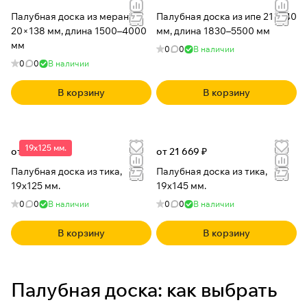
Палубная доска из меранти
Палубная доска из ипе 21×140
20×138 мм, длина 1500–4000
мм, длина 1830–5500 мм
мм
0
0
В наличии
0
0
В наличии
В корзину
В корзину
19x125 мм.
от 18 436 ₽
от 21 669 ₽
Палубная доска из тика,
Палубная доска из тика,
19x125 мм.
19x145 мм.
0
0
В наличии
0
0
В наличии
В корзину
В корзину
Палубная доска: как выбрать