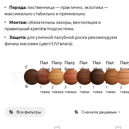
Порода:
лиственница — практично, экзотика —
максимально стабильно и премиально.
Монтаж:
обязательны зазоры, вентиляция и
правильный крепёж/подсистема.
Защита:
для уличной палубной доски рекомендуем
финиш маслами (цвет/UV/влага).
Пал
Палу
Палу
Пал
Пал
Пал
Пал
П
убна
бная
бная
убна
убна
убна
бна
а
я
доска
доска
я
я
я
дос
л
доск
из
из
доск
доск
доск
из
б
1
2
3
1
1
1
2
а из
кума
листв
а из
а из
а из
тик
товар
товара
товара
товар
товар
товар
това
у
ипе
ру
енни
мер
мер
тер
н
цы
анти
бау
моя
а
сеня
я
Все фильтры
Сначала дешевые
д
о