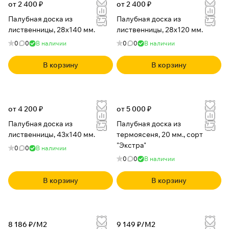
с
от 2 400 ₽
от 2 400 ₽
к
Палубная доска из
Палубная доска из
а
лиственницы, 28x140 мм.
лиственницы, 28x120 мм.
и
0
0
В наличии
0
0
В наличии
з
т
В корзину
В корзину
е
р
м
о
от 4 200 ₽
от 5 000 ₽
с
Палубная доска из
Палубная доска из
о
лиственницы, 43x140 мм.
термоясеня, 20 мм., сорт
с
"Экстра"
0
0
В наличии
н
0
0
В наличии
ы
В корзину
В корзину
8 186 ₽/
М2
9 149 ₽/
М2