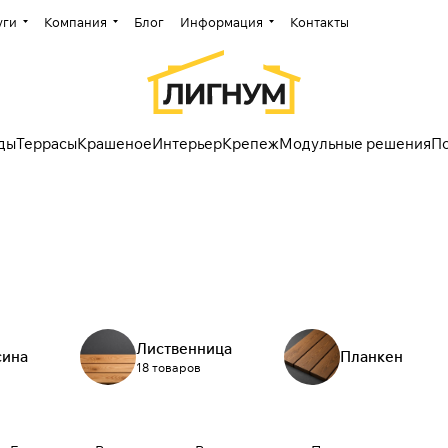
уги
Компания
Блог
Информация
Контакты
ды
Террасы
Крашеное
Интерьер
Крепеж
Модульные решения
П
Лиственница
сина
Планкен
18 товаров