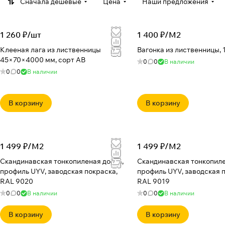
Сначала дешевые
Цена
Наши предложения
1 260 ₽/
шт
1 400 ₽/
М2
Клееная лага из лиственницы
Вагонка из лиственницы, 
45×70×4000 мм, сорт АВ
0
0
В наличии
0
0
В наличии
В корзину
В корзину
1 499 ₽/
М2
1 499 ₽/
М2
Скандинавская тонкопиленая доска,
Скандинавская тонкопиле
профиль UYV, заводская покраска,
профиль UYV, заводская 
RAL 9020
RAL 9019
0
0
В наличии
0
0
В наличии
В корзину
В корзину