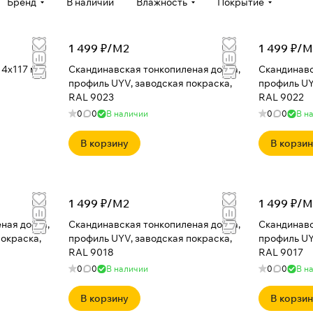
Бренд
В наличии
Влажность
Покрытие
1 499 ₽/
М2
1 499 ₽/
М
14x117 мм.
Скандинавская тонкопиленая доска,
Скандинавс
профиль UYV, заводская покраска,
профиль UY
RAL 9023
RAL 9022
0
0
В наличии
0
0
В н
В корзину
В корзи
1 499 ₽/
М2
1 499 ₽/
М
ная доска,
Скандинавская тонкопиленая доска,
Скандинавс
покраска,
профиль UYV, заводская покраска,
профиль UY
RAL 9018
RAL 9017
0
0
В наличии
0
0
В н
В корзину
В корзи