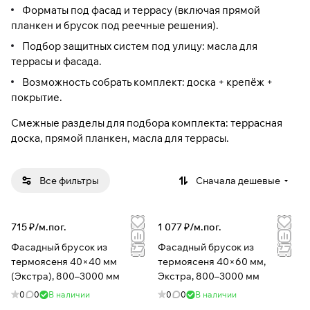
Форматы под фасад и террасу (включая прямой
планкен и брусок под реечные решения).
Подбор защитных систем под улицу: масла для
террасы и фасада.
Возможность собрать комплект: доска + крепёж +
покрытие.
Смежные разделы для подбора комплекта:
террасная
доска
,
прямой планкен
,
масла для террасы
.
Все фильтры
Сначала дешевые
715 ₽/
м.пог.
1 077 ₽/
м.пог.
Фасадный брусок из
Фасадный брусок из
термоясеня 40×40 мм
термоясеня 40×60 мм,
(Экстра), 800–3000 мм
Экстра, 800–3000 мм
0
0
В наличии
0
0
В наличии