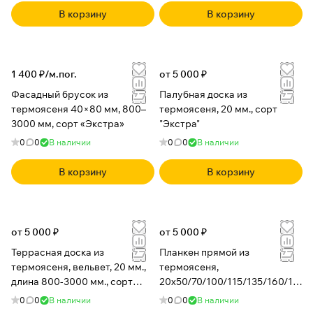
В корзину
В корзину
1 400 ₽/
м.пог.
от 5 000 ₽
Фасадный брусок из
Палубная доска из
термоясеня 40×80 мм, 800–
термоясеня, 20 мм., сорт
3000 мм, сорт «Экстра»
"Экстра"
0
0
В наличии
0
0
В наличии
В корзину
В корзину
от 5 000 ₽
от 5 000 ₽
Террасная доска из
Планкен прямой из
термоясеня, вельвет, 20 мм.,
термоясеня,
длина 800-3000 мм., сорт
20x50/70/100/115/135/160/18
"Экстра"
0/200x900-3000 мм.
0
0
В наличии
0
0
В наличии