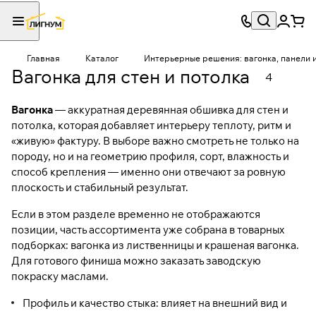
Главная
Каталог
Интерьерные решения: вагонка, панели 
Вагонка для стен и потолка
4
Вагонка
— аккуратная деревянная обшивка для стен и
потолка, которая добавляет интерьеру теплоту, ритм и
«живую» фактуру. В выборе важно смотреть не только на
породу, но и на геометрию профиля, сорт, влажность и
способ крепления — именно они отвечают за ровную
плоскость и стабильный результат.
Если в этом разделе временно не отображаются
позиции, часть ассортимента уже собрана в товарных
подборках:
вагонка из лиственницы
и
крашеная вагонка
.
Для готового финиша можно заказать
заводскую
покраску маслами
.
Профиль и качество стыка: влияет на внешний вид и