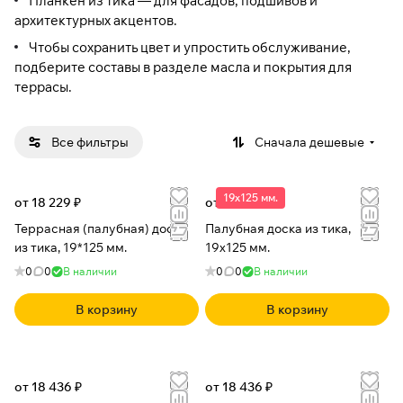
Планкен из тика
— для фасадов, подшивов и
архитектурных акцентов.
Чтобы сохранить цвет и упростить обслуживание,
подберите составы в разделе
масла и покрытия для
террасы
.
Все фильтры
Сначала дешевые
19x125 мм.
от 18 229 ₽
от 18 436 ₽
Террасная (палубная) доска
Палубная доска из тика,
из тика, 19*125 мм.
19x125 мм.
0
0
В наличии
0
0
В наличии
В корзину
В корзину
от 18 436 ₽
от 18 436 ₽