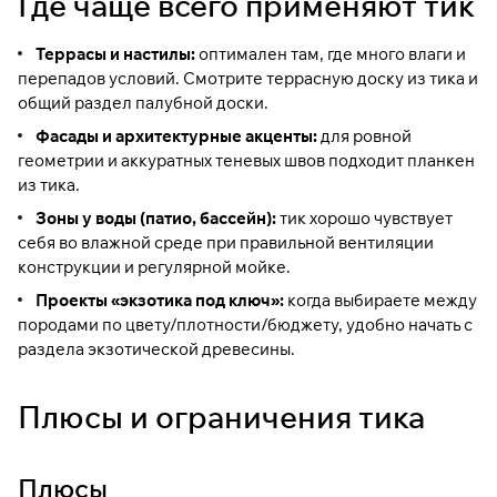
Где чаще всего применяют тик
Террасы и настилы:
оптимален там, где много влаги и
перепадов условий. Смотрите
террасную доску из тика
и
общий раздел
палубной доски
.
Фасады и архитектурные акценты:
для ровной
геометрии и аккуратных теневых швов подходит
планкен
из тика
.
Зоны у воды (патио, бассейн):
тик хорошо чувствует
себя во влажной среде при правильной вентиляции
конструкции и регулярной мойке.
Проекты «экзотика под ключ»:
когда выбираете между
породами по цвету/плотности/бюджету, удобно начать с
раздела
экзотической древесины
.
Плюсы и ограничения тика
Плюсы