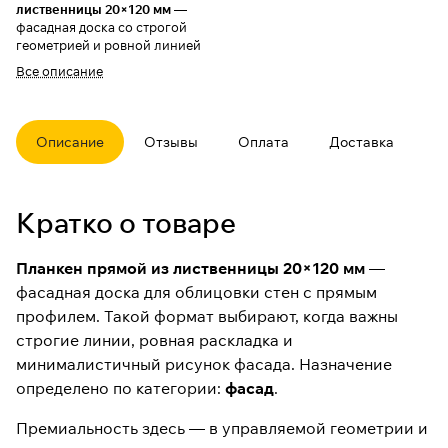
лиственницы 20×120 мм
—
фасадная доска со строгой
геометрией и ровной линией
стыка. Профиль «прямой»
Все описание
хорошо работает в современной
архитектуре: аккуратная
раскладка, чистая графика и
предсказуемый внешний вид
Описание
Отзывы
Оплата
Доставка
после монтажа.
Лиственница ценится за
устойчивость в наружных
Кратко о товаре
работах при условии
правильного конструктивного
решения (вентиляция, зазоры,
Планкен прямой из лиственницы 20×120 мм
—
корректный крепёж) и
фасадная доска для облицовки стен с прямым
грамотной защиты покрытиями.
Назначение определено по
профилем. Такой формат выбирают, когда важны
категории:
фасад
.
строгие линии, ровная раскладка и
минималистичный рисунок фасада. Назначение
Что важно
определено по категории:
фасад
.
учесть при
Премиальность здесь — в управляемой геометрии и