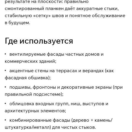
выборе
результате на плоскости: правильно
смонтированный планкен даёт аккуратные стыки,
стабильную «сетку» швов и понятное обслуживание
Размер:
20×120 мм
(толщина ×
ширина).
в будущем.
Длина: доступны варианты в
диапазоне
2000–4000 мм
Где используется
(выбирается в карточке).
Сорт: выбирается в карточке
(доступны варианты
АВ / А /
вентилируемые фасады частных домов и
Прима / Экстра
).
коммерческих зданий;
Для долговечного фасада
акцентные стены на террасах и верандах (как
заранее продумайте подсистему,
вентиляционный зазор и узлы
фасадная обшивка);
примыканий.
подшивы, фронтоны и декоративные экраны (при
Смотрите также:
фасадные
правильной подсистеме);
решения
,
все варианты прямого
планкена
,
крепёж и подсистема
,
облицовка входных групп, ниш, выступов и
покрытия для фасада
.
архитектурных элементов;
комбинированные фасады (дерево + камень/
штукатурка/металл) для чистых стыков.