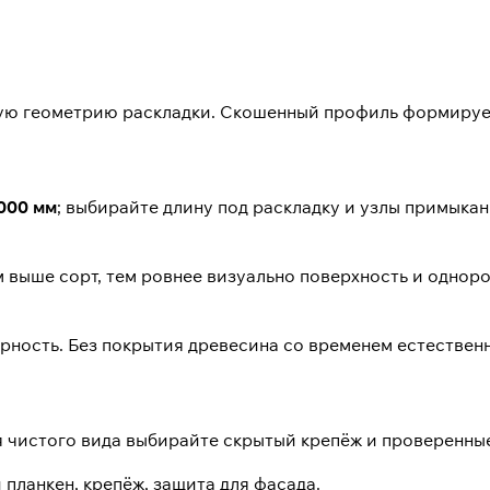
гую геометрию раскладки. Скошенный профиль формируе
000 мм
; выбирайте длину под раскладку и узлы примыкан
 выше сорт, тем ровнее визуально поверхность и одноро
рность. Без покрытия древесина со временем естественн
я чистого вида выбирайте
скрытый крепёж
и проверенные
 планкен
,
крепёж
,
защита для фасада
.