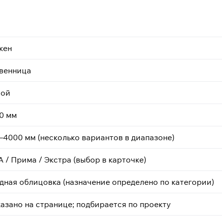
кен
венница
мой
0 мм
–4000 мм (несколько вариантов в диапазоне)
А / Прима / Экстра (выбор в карточке)
дная облицовка (назначение определено по категории)
казано на странице; подбирается по проекту