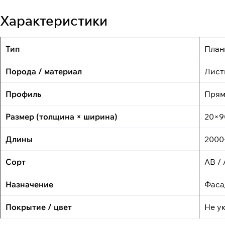
Характеристики
Тип
План
Порода / материал
Лист
Профиль
Пря
Размер (толщина × ширина)
20×9
Длины
2000
Сорт
АВ / 
Назначение
Фаса
Покрытие / цвет
Не у