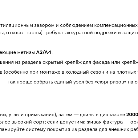
ентиляционным зазором и соблюдением компенсационных 
лы, откосы, торцы) требуют аккуратной подрезки и защит
веющие метизы
A2/A4
.
шения из раздела
скрытый крепёж для фасада
или крепё
 (особенно при монтаже в холодный сезон и на плотных 
ы
— так проще собрать единый узел без «сюрпризов» на о
швы, углы и примыкания), затем — длины в диапазоне
2000
олее высокий сорт; если допустима живая фактура — ор
планируйте систему покрытия из раздела
для внешних ра