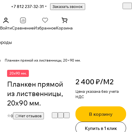
+7 812 237-32-31
Заказать звонок
Войти
Сравнение
Избранное
Корзина
ороды
ы
Планкен прямой из лиственницы, 20×90 мм.
20x90 мм.
2 400 ₽/
М2
Планкен прямой
из лиственницы,
Цена указана без учета
НДС
20x90 мм.
В корзину
0
Нет отзывов
Купить в 1 клик