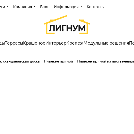
уги
Компания
Блог
Информация
Контакты
ды
Террасы
Крашеное
Интерьер
Крепеж
Модульные решения
П
, скандинавская доска
Планкен прямой
Планкен прямой из лиственниц