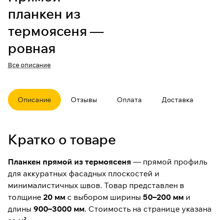
планкен из
термоясеня —
ровная
геометрия для
Все описание
фасада
Описание
Отзывы
Оплата
Доставка
Планкен прямой из термоясеня
— фасадная доска с чистой
линией шва и предсказуемой
раскладкой. Толщина 20 мм и
Кратко о товаре
диапазон ширин дают свободу в
ритме фасада: от «частой»
графики до спокойных крупных
Планкен прямой из термоясеня
— прямой профиль
плоскостей.
для аккуратных фасадных плоскостей и
Основное назначение —
фасад
минималистичных швов. Товар представлен в
(назначение определено по
толщине
20 мм
с выбором ширины
50–200 мм
и
категории). Цена на странице
длины
900–3000 мм
. Стоимость на странице указана
указана
за м²
, выбор ширины —
в параметрах товара.