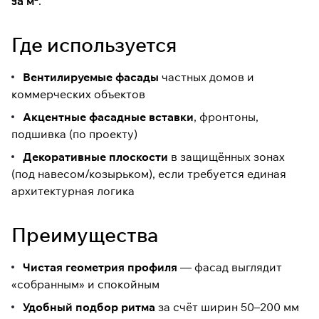
за м²
.
Размерный ряд:
20×(50–
200)×900–3000 мм
Где используется
Формат цены:
₽/м² — удобно
считать проект по площади
Вентилируемые фасады
частных домов и
Статус:
в наличии (по данным
коммерческих объектов
карточки)
Акцентные фасадные вставки
, фронтоны,
подшивка (по проекту)
Декоративные плоскости
в защищённых зонах
(под навесом/козырьком), если требуется единая
архитектурная логика
Преимущества
Чистая геометрия профиля
— фасад выглядит
«собранным» и спокойным
Удобный подбор ритма
за счёт ширин 50–200 мм