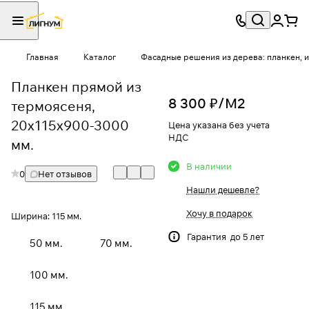
Главная
Каталог
Фасадные решения из дерева: планкен, и
Планкен прямой из
8 300 ₽/
М2
термоясеня,
20x115x900-3000
Цена указана без учета
НДС
мм.
В наличии
0
Нет отзывов
Нашли дешевле?
Хочу в подарок
Ширина:
115 мм.
Гарантия до 5 лет
50 мм.
70 мм.
100 мм.
115 мм.