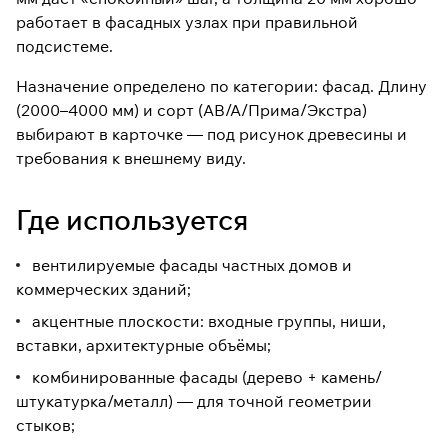
практичного АВ до более
работает в фасадных узлах при правильной
«чистых» А, Прима и Экстра:
удобно подбирать материал под
подсистеме.
эстетику, бюджет и схему
раскладки.
Назначение определено по категории: фасад. Длину
(2000–4000 мм) и сорт (АВ/А/Прима/Экстра)
Размер:
20×120 мм (толщина
× ширина)
выбирают в карточке — под рисунок древесины и
Длины:
2000–4000 мм (выбор
требования к внешнему виду.
в карточке)
Сорт:
АВ / А / Прима / Экстра
Где используется
(выбор в карточке)
Монтаж:
вентилируемый
фасад на подсистеме; открытый
вентилируемые фасады частных домов и
или скрытый крепёж — по
коммерческих зданий;
проекту
акцентные плоскости: входные группы, ниши,
вставки, архитектурные объёмы;
комбинированные фасады (дерево + камень/
штукатурка/металл) — для точной геометрии
стыков;