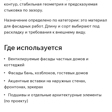
удобно и для частных домов, и
контур, стабильная геометрия и предсказуемая
для коммерческих объектов.
стыковка по зазору.
Сечение:
20×90 мм
Назначение определено по категории: это материал
Длины:
2000 / 2500 / 3000 /
4000 мм
для фасадных работ. Длину и сорт выбирают под
раскладку и требования к внешнему виду.
Сорт:
AB (доступны также A,
Прима, Экстра)
Цена:
1 800 ₽/м²
Где используется
Статус:
в наличии
Гарантия:
до 5 лет
Вентилируемые фасады частных домов и
коттеджей
Фасады бань, хозблоков, гостевых домов
Акцентные вставки на наружных стенах,
фронтонах, эркерах
Подшивы и отдельные архитектурные элементы
(по проекту)