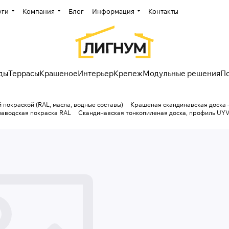
уги
Компания
Блог
Информация
Контакты
ды
Террасы
Крашеное
Интерьер
Крепеж
Модульные решения
П
 покраской (RAL, масла, водные составы)
Крашеная скандинавская доска 
заводская покраска RAL
Скандинавская тонкопиленая доска, профиль UYV,