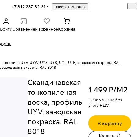
+7 812 237-32-31
Заказать звонок
Войти
Сравнение
Избранное
Корзина
ороды
— профили UYV, UYW, UYS, UYK, UYL, UTF, заводская покраска RAL
 заводская покраска, RAL 8018
Скандинавская
1 499 ₽/
М2
тонкопиленая
доска, профиль
Цена указана без
учета НДС
UYV, заводская
покраска, RAL
В корзину
8018
Купить в 1