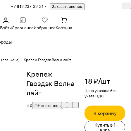
+7 812 237-32-31
Заказать звонок
Войти
Сравнение
Избранное
Корзина
ороды
 (планкена)
Крепеж Гвоздэк Волна лайт
Крепеж
18 ₽/
шт
Гвоздэк Волна
лайт
Цена указана без
учета НДС
0
Нет отзывов
В корзину
Купить в 1
клик