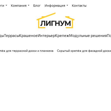
уги
Компания
Блог
Информация
Контакты
ды
Террасы
Крашеное
Интерьер
Крепеж
Модульные решения
П
пёж для террасной доски и планкена
Скрытый крепёж для фасадной доски