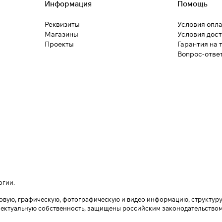
Информация
Помощь
Реквизиты
Условия опл
Магазины
Условия дос
Проекты
Гарантия на 
Вопрос-отве
огии
.
екстовую, графическую, фотографическую и видео информацию, структу
лектуальную собственность, защищены российским законодательством