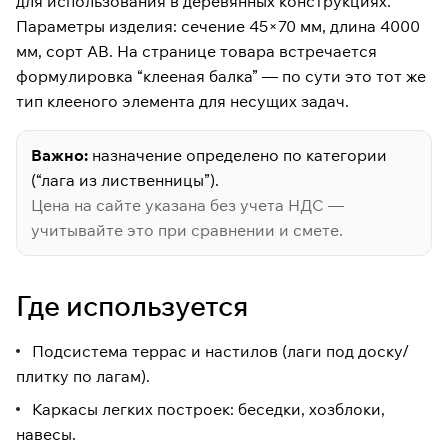
для использования в деревянных конструкциях.
влаге. Назначение товара
определено по категории: “лага”
Параметры изделия: сечение 45×70 мм, длина 4000
(несущий элемент/подсистема)
мм, сорт АВ. На странице товара встречается
для террас и каркасных работ.
формулировка “клееная балка” — по сути это тот же
Размер:
45×70×4000 мм
тип клееного элемента для несущих задач.
Порода:
лиственница
Сорт:
АВ
Важно:
назначение определено по категории
Статус:
в наличии
(“лага из лиственницы”).
Цена на сайте указана без учета НДС —
учитывайте это при сравнении и смете.
Где используется
Подсистема террас и настилов (лаги под доску/
плитку по лагам).
Каркасы легких построек: беседки, хозблоки,
навесы.