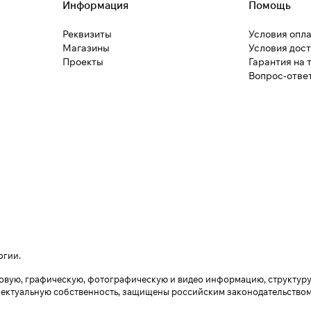
Информация
Помощь
Реквизиты
Условия опл
Магазины
Условия дос
Проекты
Гарантия на 
Вопрос-отве
огии
.
екстовую, графическую, фотографическую и видео информацию, структу
лектуальную собственность, защищены российским законодательством