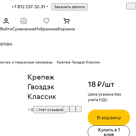
+7 812 237-32-31
Заказать звонок
Войти
Сравнение
Избранное
Корзина
ороды
монтаж и террасные саморезы
Крепеж Гвоздэк Классик
Крепеж
18 ₽/
шт
Гвоздэк
Классик
Цена указана без
учета НДС
0
Нет отзывов
В корзину
Купить в 1
клик