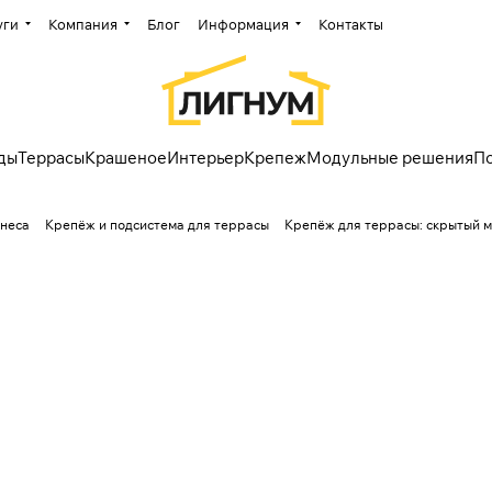
уги
Компания
Блог
Информация
Контакты
ды
Террасы
Крашеное
Интерьер
Крепеж
Модульные решения
П
знеса
Крепёж и подсистема для террасы
Крепёж для террасы: скрытый 