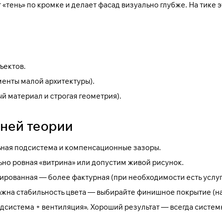
«тень» по кромке и делает фасад визуально глубже. На тике 
ъектов.
менты малой архитектуры).
ый материал и строгая геометрия).
шней теории
ьная подсистема и компенсационные зазоры.
но ровная «витрина» или допустим живой рисунок.
шированная — более фактурная (при необходимости есть услу
важна стабильность цвета — выбирайте финишное покрытие (
одсистема + вентиляция». Хороший результат — всегда систем