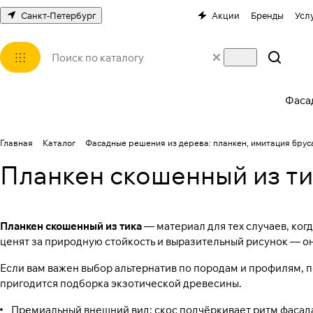
Санкт-Петербург
Акции
Бренды
Усл
Фаса
Главная
Каталог
Фасадные решения из дерева: планкен, имитация бруса
Планкен скошенный из ти
Планкен скошенный из тика
— материал для тех случаев, когд
ценят за природную стойкость и выразительный рисунок — о
Если вам важен выбор альтернатив по породам и профилям, 
пригодится подборка
экзотической древесины
.
Премиальный внешний вид: скос подчёркивает ритм фасада