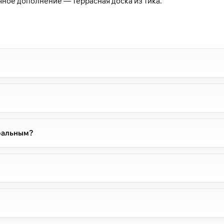
гичное дополнение —
террасная доска из тика
.
уральным?