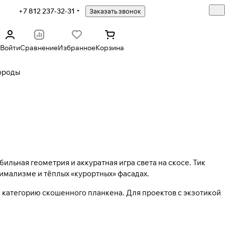
+7 812 237-32-31
Заказать звонок
Войти
Сравнение
Избранное
Корзина
ороды
бильная геометрия и аккуратная игра света на скосе. Тик
имализме и тёплых «курортных» фасадах.
 категорию
скошенного планкена
. Для проектов с экзотикой