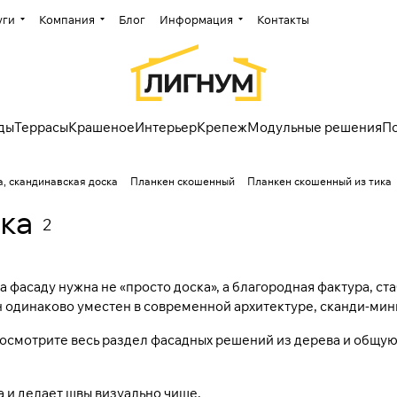
уги
Компания
Блог
Информация
Контакты
ды
Террасы
Крашеное
Интерьер
Крепеж
Модульные решения
П
, скандинавская доска
Планкен скошенный
Планкен скошенный из тика
ка
2
а фасаду нужна не «просто доска», а благородная фактура, ста
н одинаково уместен в современной архитектуре, сканди-мин
посмотрите весь раздел
фасадных решений из дерева
и общую
 и делает швы визуально чище.