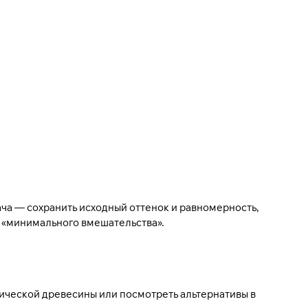
дача — сохранить исходный оттенок и равномерность,
д «минимального вмешательства».
ической древесины
или посмотреть альтернативы в