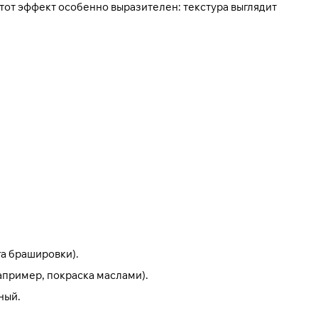
этот эффект особенно выразителен: текстура выглядит
га
брашировки
).
например,
покраска маслами
).
ный.