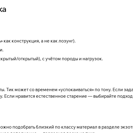
ка
как конструкция, а не как лозунг).
и.
крытый/открытый), с учётом породы и нагрузок.
ты. Тик может со временем «успокаиваться» по тону. Если за
ту. Если нравится естественное старение — выбирайте подхо
можно подобрать близкий по классу материал в разделе
экзот