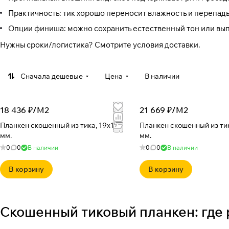
Практичность: тик хорошо переносит влажность и перепад
Опции финиша: можно сохранить естественный тон или вы
Нужны сроки/логистика? Смотрите
условия доставки
.
Сначала дешевые
Цена
В наличии
18 436 ₽/
М2
21 669 ₽/
М2
Планкен скошенный из тика, 19x125
Планкен скошенный из тик
мм.
мм.
0
0
В наличии
0
0
В наличии
В корзину
В корзину
Скошенный тиковый планкен: где 