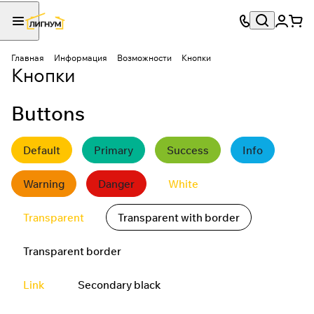
Главная
Информация
Возможности
Кнопки
Кнопки
Buttons
Default
Primary
Success
Info
Warning
Danger
White
Transparent
Transparent with border
Transparent border
Link
Secondary black