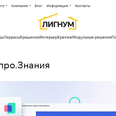
уги
Компания
Блог
Информация
Контакты
ды
Террасы
Крашеное
Интерьер
Крепеж
Модульные решения
П
про.Знания